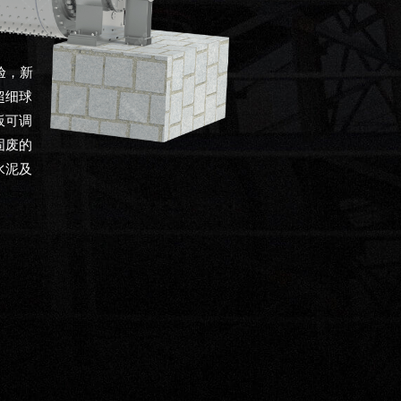
验，新
超细球
板可调
固废的
水泥及
。