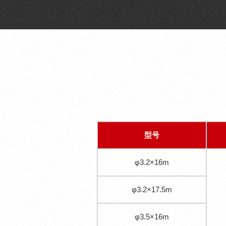
型号
φ3.2×16m
φ3.2×17.5m
φ3.5×16m