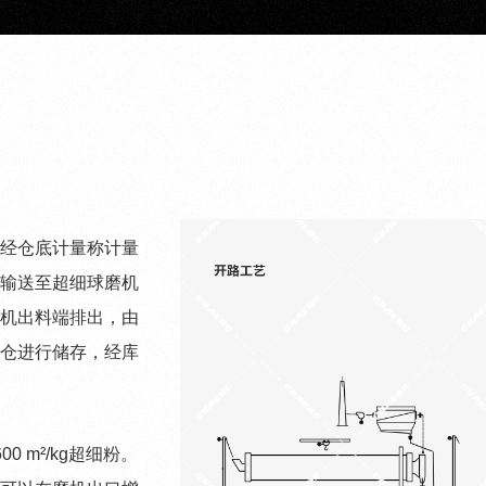
经仓底计量称计量
输送至超细球磨机
机出料端排出，由
仓进行储存，经库
 m²/kg超细粉。