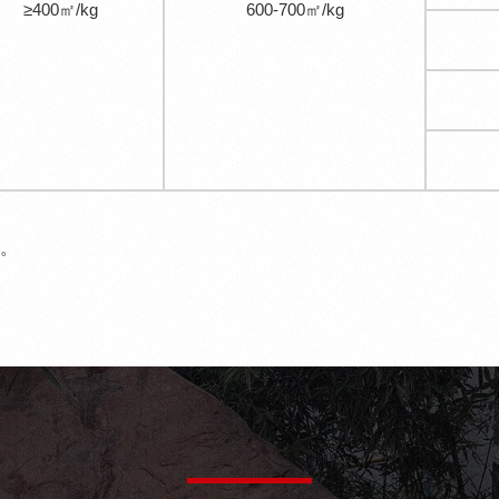
≥400㎡/kg
600-700㎡/kg
。