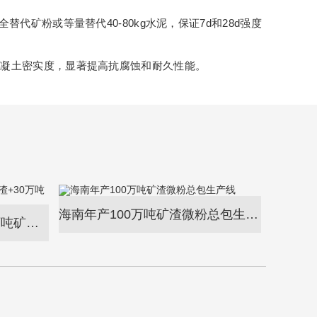
矿粉或等量替代40-80kg水泥，保证7d和28d强度
混凝土密实度，显著提高抗腐蚀和耐久性能。
海南年产100万吨矿渣微粉总包生产线
上海宝钢宁波紫恒年产60万吨矿渣+30万吨钢渣微粉总包生产线