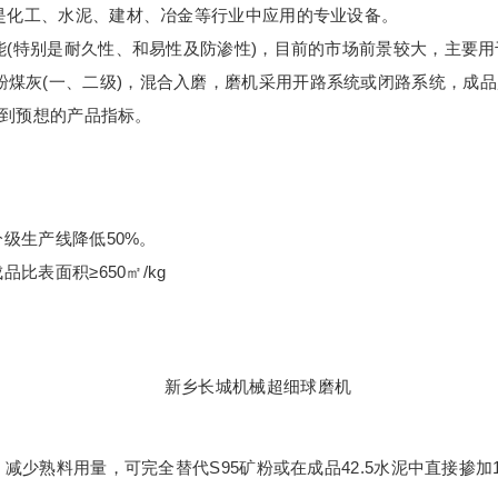
是化工、水泥、建材、冶金等行业中应用的专业设备。
能(特别是耐久性、和易性及防渗性)，目前的市场前景较大，主要
60%粉煤灰(一、二级)，混合入磨，磨机采用开路系统或闭路系统，成品超
达到预想的产品指标。
级生产线降低50%。
比表面积≥650㎡/kg
少熟料用量，可完全替代S95矿粉或在成品42.5水泥中直接掺加10